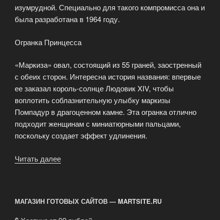
изумрудной. Специально для такого компромисса она и
была разработана в 1964 году.
Огранка Принцесса
«Маркиза» овал, состоящий из 55 граней, заостренный
с обеих сторон. Интересна история названия: впервые
ее заказал король-солнце Людовик XIV, чтобы
воплотить соблазнительную улыбку маркизы
Помпадур в драгоценном камне. Эта огранка отлично
подходит женщинам с миниатюрными пальцами,
поскольку создает эффект удлинения.
Читать далее
«Какие
бывают
виды
огранки
МАГАЗИН ГОТОВЫХ САЙТОВ — MARTSITE.RU
камней
для