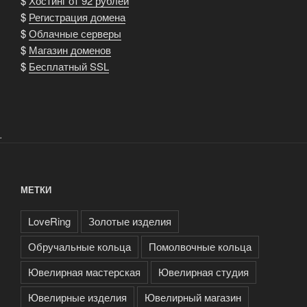
$
Хостинг от 92 рублей
колец?»
$
Регистрация домена
$
Облачные серверы
$
Магазин доменов
$
Бесплатный SSL
.
МЕТКИ
LoveRing
Золотые изделия
Обручальные кольца
Помолвочные кольца
Ювелирная мастерская
Ювелирная студия
Ювелирные изделия
Ювелирный магазин