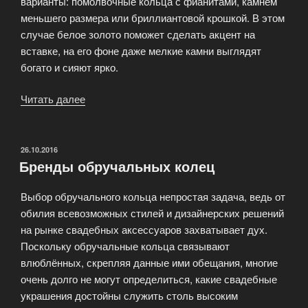
варианты: помолвочные кольца с фианитами, камнем
меньшего размера или бриллиантовой крошкой. В этом
случае белое золото поможет сделать акцент на
вставке, на его фоне даже мелкие камни выглядят
богато и сияют ярко.
Читать далее
«Цены
на
помолвочные
кольца»
ОПУБЛИКОВАНО
26.10.2016
Бренды обручальных колец
Выбор обручального кольца непростая задача, ведь от
обилия всевозможных стилей и дизайнерских решений
на рынке свадебных аксессуаров захватывает дух.
Поскольку обручальные кольца связывают
влюблённых, скрепляя данные ими обещания, многие
очень долго не могут определиться, какие свадебные
украшения достойны служить столь высоким