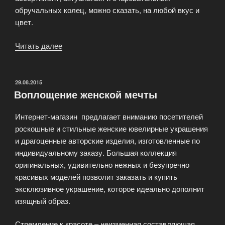
обручальных колец, можно сказать, на любой вкус и
цвет.
Читать далее
«Где
купить
обручальные
кольца?»
ОПУБЛИКОВАНО
29.08.2015
Воплощение женской мечты
Интернет-магазин предлагает вниманию посетителей
роскошные и стильные женские ювелирные украшения
и драгоценные авторские изделия, изготовленные по
индивидуальному заказу. Большая коллекция
оригинальных, удивительно нежных и безупречно
красивых моделей позволит заказать и купить
эксклюзивное украшение, которое идеально дополнит
изящный образ.
Стремление к красоте – неизменная составляющая