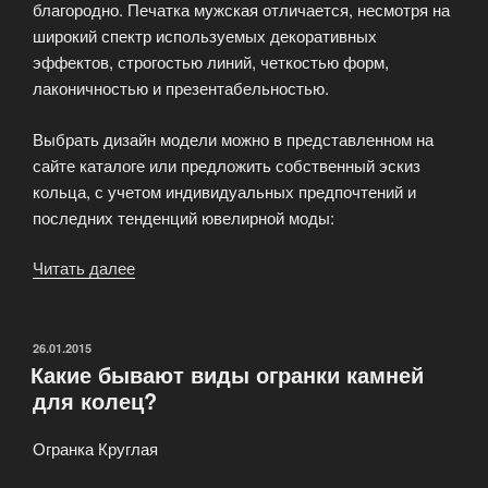
благородно. Печатка мужская отличается, несмотря на
широкий спектр используемых декоративных
эффектов, строгостью линий, четкостью форм,
лаконичностью и презентабельностью.
Выбрать дизайн модели можно в представленном на
сайте каталоге или предложить собственный эскиз
кольца, с учетом индивидуальных предпочтений и
последних тенденций ювелирной моды:
Читать далее
«Мужские
печатки
—
Просто
ОПУБЛИКОВАНО
26.01.2015
Какие бывают виды огранки камней
быть
для колец?
собой»
Огранка Круглая